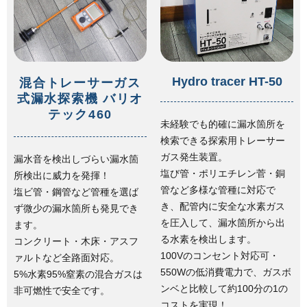
Hydro tracer HT-50
混合トレーサーガス
式漏水探索機 バリオ
テック460
未経験でも的確に漏水箇所を
検索できる探索用トレーサー
ガス発生装置。
漏水音を検出しづらい漏水箇
塩び管・ポリエチレン菅・銅
所検出に威力を発揮！
管など多様な管種に対応で
塩ビ管・鋼管など管種を選ば
き、配管内に安全な水素ガス
ず微少の漏水箇所も発見でき
を圧入して、漏水箇所から出
ます。
る水素を検出します。
コンクリート・木床・アスフ
100Vのコンセント対応可・
ァルトなど全路面対応。
550Wの低消費電力で、ガスボ
5%水素95%窒素の混合ガスは
ンベと比較して約100分の1の
非可燃性で安全です。
コストを実現！