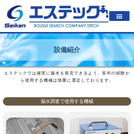
一戸建住居の方
法人・公共施設の方
漏水が起こると？
エステックの調査方法・料金
会社案内
設備紹介
エステックでは確実に漏水を発見できるよう、長年の経験か
ら使用する機械は慎重に選定しております。
漏水調査で使用する機械