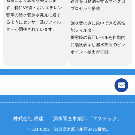
る事により漏水を発見しま
雑音を自動消去するマイクロ
す。特にVP管・ポリエチレン
プロセッサ搭載
管等の給水管漏水発見に適す
るようにセンサー及びフィル
漏水音のみに集中できる高性
ターが調整されています。
能フィルター
探索時の音圧レベルを自動的
に順次表示し漏水箇所のピン
ポイント検出が可能
株式会社 成建 漏水調査事業部 「エステック」
〒521-0202 滋賀県米原市柏原3471番地1