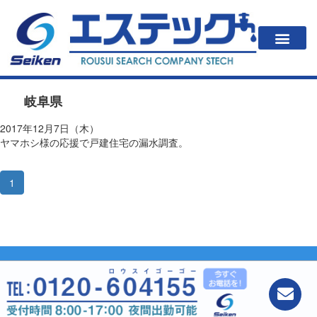
一戸建住居の方
法人・公共施設の方
漏水が起こると？
エステックの調査方法・料金
会社案内
岐阜県
2017年12月7日（木）
ヤマホシ様の応援で戸建住宅の漏水調査。
1