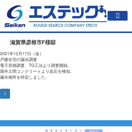
一戸建住居の方
法人・公共施設の方
漏水が起こると？
エステックの調査方法・料金
会社案内
滋賀県彦根市F様邸
2021年12月17日（金）
戸建住宅の漏水調査
電子音聴調査、TG工法より調査開始。
屋外土間コンクリートより反応を検知。
漏水個所を特定しました。
1