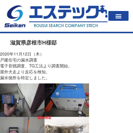
一戸建住居の方
法人・公共施設の方
漏水が起こると？
エステックの調査方法・料金
会社案内
滋賀県彦根市H様邸
2020年11月12日（木）
戸建住宅の漏水調査
電子音聴調査、TG工法より調査開始。
屋外犬走より反応を検知。
漏水個所を特定しました。