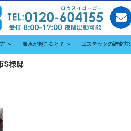
方
漏水が起こると？
エステックの調査方
市S様邸