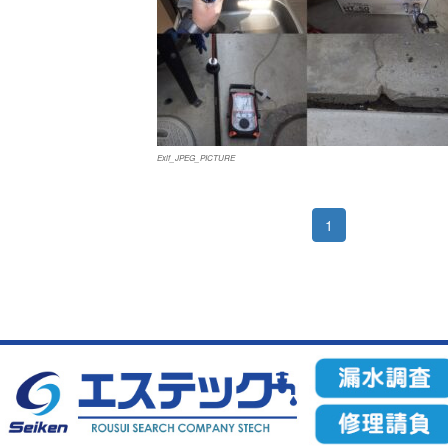
Exif_JPEG_PICTURE
1