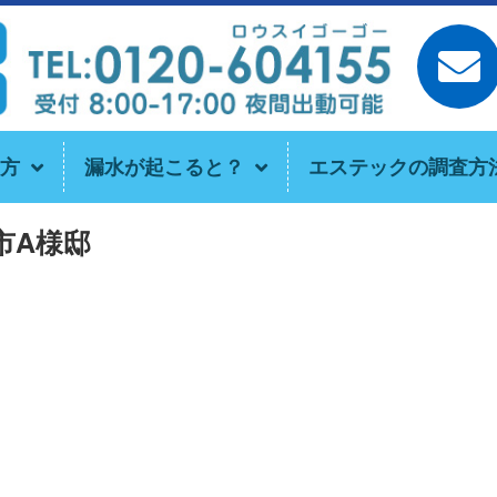
方
漏水が起こると？
エステックの調査方
市A様邸