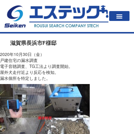
一戸建住居の方
法人・公共施設の方
漏水が起こると？
エステックの調査方法・料金
会社案内
滋賀県長浜市F様邸
2020年10月30日（金）
戸建住宅の漏水調査
電子音聴調査、TG工法より調査開始。
屋外犬走付近より反応を検知。
漏水個所を特定しました。