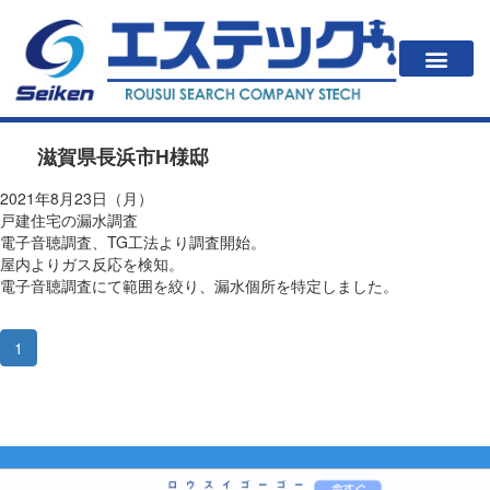
一戸建住居の方
法人・公共施設の方
漏水が起こると？
エステックの調査方法・料金
会社案内
滋賀県長浜市H様邸
2021年8月23日（月）
戸建住宅の漏水調査
電子音聴調査、TG工法より調査開始。
屋内よりガス反応を検知。
電子音聴調査にて範囲を絞り、漏水個所を特定しました。
1