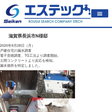
一戸建住居の方
法人・公共施設の方
漏水が起こると？
エステックの調査方法・料金
会社案内
滋賀県長浜市N様邸
2020年9月28日（月）
戸建住宅の漏水調査
電子音聴調査、TG工法より調査開始。
土間コンクリートより反応を検知。
漏水個所を特定しました。