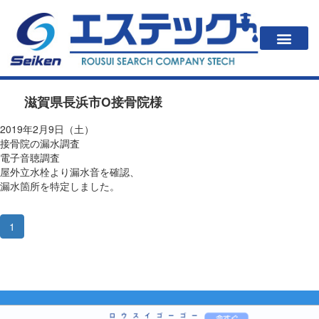
一戸建住居の方
法人・公共施設の方
漏水が起こると？
エステックの調査方法・料金
会社案内
滋賀県長浜市O接骨院様
2019年2月9日（土）
接骨院の漏水調査
電子音聴調査
屋外立水栓より漏水音を確認、
漏水箇所を特定しました。
1