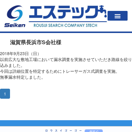
一戸建住居の方
法人・公共施設の方
漏水が起こると？
エステックの調査方法・料金
会社案内
滋賀県長浜市S会社様
2018年9月23日（日）
以前広大な敷地工場において漏水調査を実施させていただき路線を絞り
込みました。
今回は詳細位置を特定するためにトレーサーガス式調査を実施。
無事漏水特定しました。
1