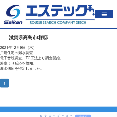
一戸建住居の方
法人・公共施設の方
漏水が起こると？
エステックの調査方法・料金
会社案内
滋賀県高島市I様邸
2021年12月9日（木）
戸建住宅の漏水調査
電子音聴調査、TG工法より調査開始。
浴室より反応を検知。
漏水個所を特定しました。
1