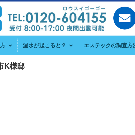
方
漏水が起こると？
エステックの調査方
市K様邸