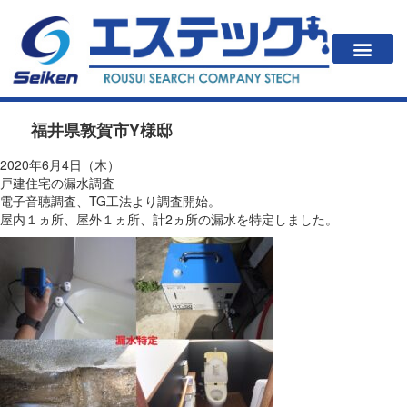
一戸建住居の方
法人・公共施設の方
漏水が起こると？
エステックの調査方法・料金
会社案内
福井県敦賀市Y様邸
2020年6月4日（木）
戸建住宅の漏水調査
電子音聴調査、TG工法より調査開始。
屋内１ヵ所、屋外１ヵ所、計2ヵ所の漏水を特定しました。