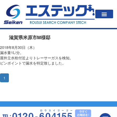
一戸建住居の方
法人・公共施設の方
漏水が起こると？
エステックの調査方法・料金
会社案内
滋賀県米原市M様邸
2018年8月30日（木）
漏水量1L/分。
屋外立水栓付近よりトレーサーガスを検知。
ピンポイントで漏水を特定致しました。
1