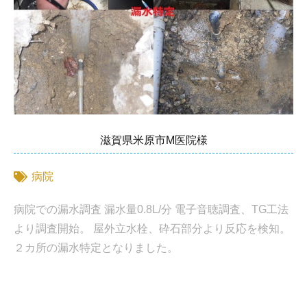
滋賀県米原市M医院様
病院
病院での漏水調査 漏水量0.8L/分 電子音聴調査、TG工法
より調査開始。 屋外立水栓、砕石部分より反応を検知。
２カ所の漏水特定となりました。