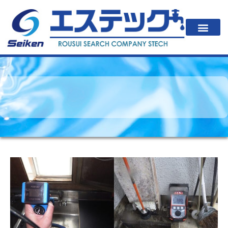
一戸建住居の方
法人・公共施設の方
漏水が起こると？
エステックの調査方法・料金
会社案内